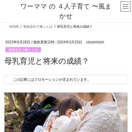
コ
ナ
ワーママ の ４人子育て 〜風ま
ン
ビ
かせ
テ
ゲ
ン
ー
HOME
製薬会社で働くとは
母乳育児と将来の成績？
ツ
シ
へ
ョ
ス
ン
2023年6月28日
/ 最終更新日時 :
2024年3月23日
clovermom
キ
に
製薬会社で働くとは
ッ
移
プ
動
母乳育児と将来の成績？
この記事にはプロモーションが含まれています。