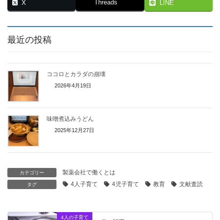
Threads
X
LINE
最近の投稿
ココロとカラダの崩壊
2026年4月19日
味噌煮込みうどん
2025年12月27日
製薬会社で働くとは
カテゴリー
4人子育て
4児子育て
教育
文献査読
タグ
4人の子育て