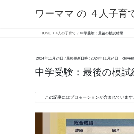
コ
ナ
ン
ビ
ワーママ の ４人子育
テ
ゲ
ン
ー
ツ
シ
HOME
4人の子育て
中学受験：最後の模試結果
へ
ョ
ス
ン
キ
に
2024年11月24日
/ 最終更新日時 :
2024年11月24日
clove
ッ
移
プ
動
中学受験：最後の模試
この記事にはプロモーションが含まれています