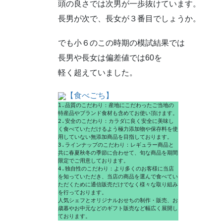
頭の良さでは次男が一歩抜けています。
長男が次で、長女が３番目でしょうか。
でも小６のこの時期の模試結果では
長男や長女は偏差値では60を
軽く超えていました。
【食べごち】
1.品質のこだわり：産地にこだわったご当地の
特産品やブランド食材も含めてお使い頂けます。
2.安全のこだわり：カラダに良く安全に美味し
く食べていただけるよう極力添加物や保存料を使
用していない無添加商品を目指しております。
3.ラインナップのこだわり：レギュラー商品と
共に春夏秋冬の季節に合わせて、旬な商品を期間
限定でご用意しております。
4.独自性のこだわり：より多くのお客様に当店
を知っていただき、当店の商品を選んで食べてい
ただくために通信販売だけでなく様々な取り組み
を行っております。
人気シェフとオリジナルおせちの制作・販売、お
歳暮やお中元などのギフト販売など幅広く展開し
ております。