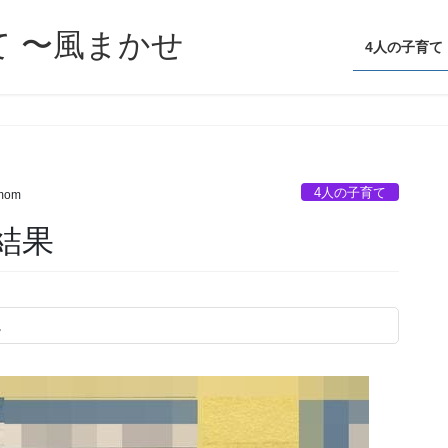
て 〜風まかせ
4人の子育て
4人の子育て
rmom
結果
。