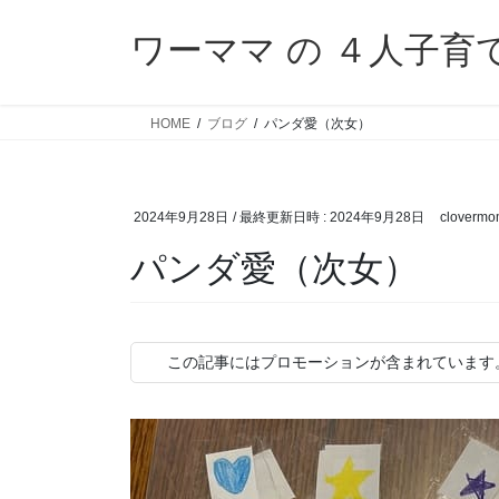
コ
ナ
ン
ビ
ワーママ の ４人子育
テ
ゲ
ン
ー
ツ
シ
HOME
ブログ
パンダ愛（次女）
へ
ョ
ス
ン
キ
に
2024年9月28日
/ 最終更新日時 :
2024年9月28日
clovermo
ッ
移
プ
動
パンダ愛（次女）
この記事にはプロモーションが含まれています