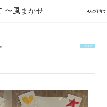
て 〜風まかせ
4人の子育て
ブログ
m
。