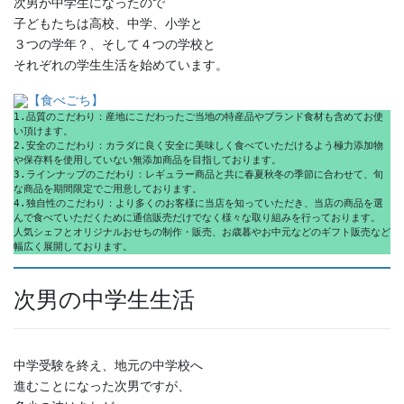
次男が中学生になったので
子どもたちは高校、中学、小学と
３つの学年？、そして４つの学校と
それぞれの学生生活を始めています。
【食べごち】
1.品質のこだわり：産地にこだわったご当地の特産品やブランド食材も含めてお使
い頂けます。
2.安全のこだわり：カラダに良く安全に美味しく食べていただけるよう極力添加物
や保存料を使用していない無添加商品を目指しております。
3.ラインナップのこだわり：レギュラー商品と共に春夏秋冬の季節に合わせて、旬
な商品を期間限定でご用意しております。
4.独自性のこだわり：より多くのお客様に当店を知っていただき、当店の商品を選
んで食べていただくために通信販売だけでなく様々な取り組みを行っております。
人気シェフとオリジナルおせちの制作・販売、お歳暮やお中元などのギフト販売など
幅広く展開しております。
次男の中学生生活
中学受験を終え、地元の中学校へ
進むことになった次男ですが、