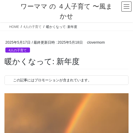
コ
ナ
ワーママ の ４人子育て 〜風ま
ン
ビ
かせ
テ
ゲ
ン
ー
HOME
4人の子育て
暖かくなって: 新年度
ツ
シ
へ
ョ
ス
ン
2025年5月17日
/ 最終更新日時 :
2025年5月18日
clovermom
キ
に
4人の子育て
ッ
移
プ
動
暖かくなって: 新年度
この記事にはプロモーションが含まれています。