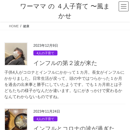
コ
ナ
ワーママ の ４人子育て 〜風ま
ン
ビ
かせ
テ
ゲ
ン
ー
HOME
健康
ツ
シ
へ
ョ
ス
ン
キ
に
2023年12月9日
ッ
移
4人の子育て
プ
動
インフルの第２波が来た
子供4人がコロナとインフルにかかって１カ月。長女がインフルに
かかりました。日常生活が戻って、頭の中ではつらかった１か月
を過去の出来事と勝手にしていたようです。でも１カ月前とは子
どもたちの様子がなんだか違います。なにがきっかけで変わるか
なんてわからないものですね。
2023年11月24日
4人の子育て
インフルとコロナの波が過ぎた