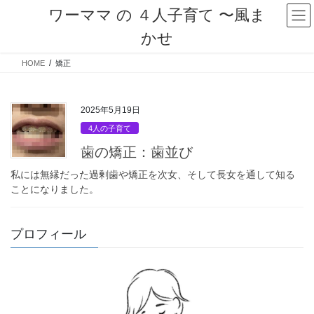
コ
ナ
ワーママ の ４人子育て 〜風ま
ン
ビ
かせ
テ
ゲ
ン
ー
HOME
矯正
ツ
シ
へ
ョ
ス
ン
キ
に
2025年5月19日
ッ
移
4人の子育て
プ
動
歯の矯正：歯並び
私には無縁だった過剰歯や矯正を次女、そして長女を通して知る
ことになりました。
プロフィール