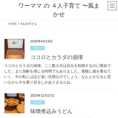
コ
ナ
ワーママ の ４人子育て 〜風ま
ン
ビ
かせ
テ
ゲ
ン
ー
HOME
4人の子ども
ツ
シ
へ
ョ
ス
ン
キ
に
2026年4月19日
ッ
移
ブログ
プ
動
ココロとカラダの崩壊
ココロとカラダの崩壊。ここ数カ月は自分を制御するのに懸命で
した。また加齢を感じる時間でもありました。素敵に歳を重ねて
いく。今の私にはほど遠い目標なのでしょう。なんとかなると思
いながら今を乗り切るしかありませんね。
2025年12月27日
ブログ
味噌煮込みうどん