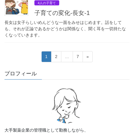
4人の子育て
子育ての変化-長女-1
長女は女子らしいめんどうな一面をみせはじめます。話をして
も、それが正論であるかどうかは関係なく、聞く耳を一切持たな
くなっていきます。
投
固
固
固
1
2
…
7
»
稿
定
定
定
ペ
ペ
ペ
の
プロフィール
ー
ー
ー
ペ
ジ
ジ
ジ
ー
ジ
送
り
大手製薬企業の管理職として勤務しながら、