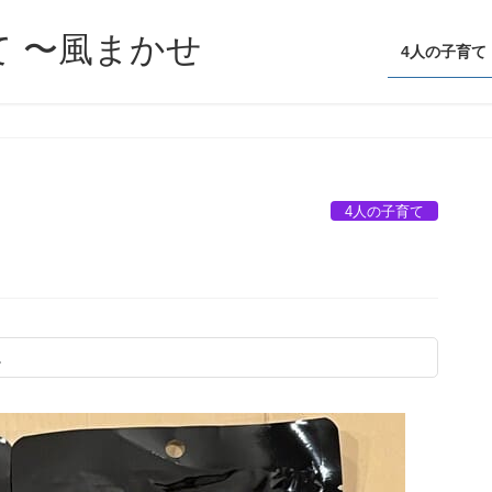
て 〜風まかせ
4人の子育て
4人の子育て
）
。