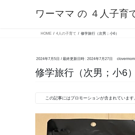
コ
ナ
ン
ビ
ワーママ の ４人子育
テ
ゲ
ン
ー
ツ
シ
HOME
4人の子育て
修学旅行（次男；小6）
へ
ョ
ス
ン
キ
に
2024年7月5日
/ 最終更新日時 :
2024年7月27日
clovermom
ッ
移
プ
動
修学旅行（次男；小6
この記事にはプロモーションが含まれています