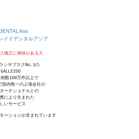
DENTAL Aso
r（ガレイドデンタルアソア
ス矯正に興味がある方
ラシサブスクNo.1の
GALLEIDO
症例数100万件以上で
で国内唯一の上場会社の
ターナショナルとの
携により生まれた
しいサービス
モーションが含まれています