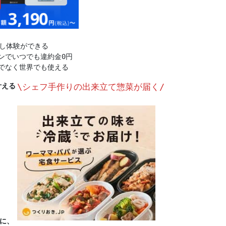
めし体験ができる
ンでいつでも違約金0円
でなく世界でも使える
叶える
\シェフ手作りの出来立て惣菜が届く/
ズに、