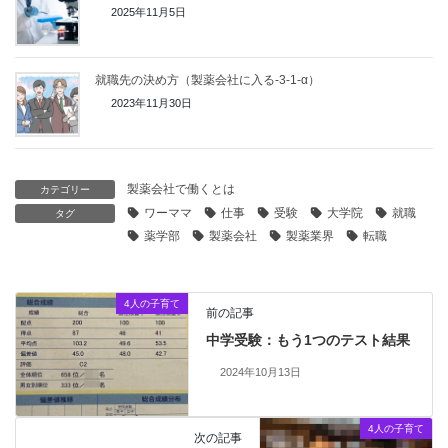
2025年11月5日
就職先の決め方（製薬会社に入る-3-1-α）
2023年11月30日
製薬会社で働くとは
カテゴリー
ワーママ
仕事
受験
大学院
就職
タグ
薬学部
製薬会社
製薬業界
転職
4人の子育て
前の記事
中学受験：もう1つのテスト結果
2024年10月13日
4人の子育て
次の記事