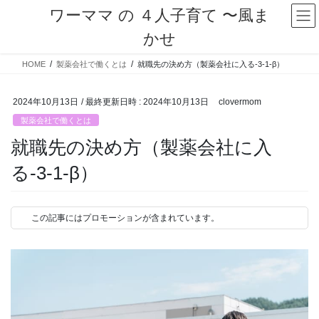
コ
ナ
ワーママ の ４人子育て 〜風ま
ン
ビ
かせ
テ
ゲ
ン
ー
HOME
製薬会社で働くとは
就職先の決め方（製薬会社に入る-3-1-β）
ツ
シ
へ
ョ
ス
ン
2024年10月13日
/ 最終更新日時 :
2024年10月13日
clovermom
キ
に
製薬会社で働くとは
ッ
移
プ
動
就職先の決め方（製薬会社に入
る-3-1-β）
この記事にはプロモーションが含まれています。