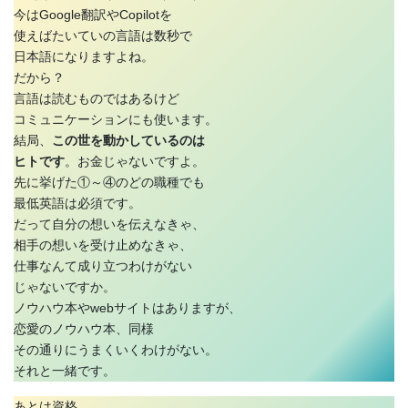
今はGoogle翻訳やCopilotを
使えばたいていの言語は数秒で
日本語になりますよね。
だから？
言語は読むものではあるけど
コミュニケーションにも使います。
結局、
この世を動かしているのは
ヒトです
。お金じゃないですよ。
先に挙げた①～④のどの職種でも
最低英語は必須です。
だって自分の想いを伝えなきゃ、
相手の想いを受け止めなきゃ、
仕事なんて成り立つわけがない
じゃないですか。
ノウハウ本やwebサイトはありますが、
恋愛のノウハウ本、同様
その通りにうまくいくわけがない。
それと一緒です。
あとは資格。