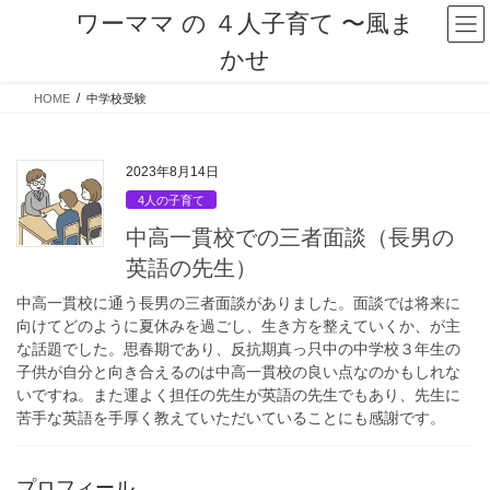
コ
ナ
ワーママ の ４人子育て 〜風ま
ン
ビ
かせ
テ
ゲ
ン
ー
HOME
中学校受験
ツ
シ
へ
ョ
ス
ン
キ
に
2023年8月14日
ッ
移
4人の子育て
プ
動
中高一貫校での三者面談（長男の
英語の先生）
中高一貫校に通う長男の三者面談がありました。面談では将来に
向けてどのように夏休みを過ごし、生き方を整えていくか、が主
な話題でした。思春期であり、反抗期真っ只中の中学校３年生の
子供が自分と向き合えるのは中高一貫校の良い点なのかもしれな
いですね。また運よく担任の先生が英語の先生でもあり、先生に
苦手な英語を手厚く教えていただいていることにも感謝です。
プロフィール