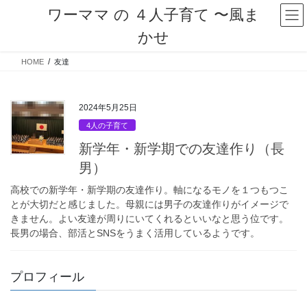
コ
ナ
ワーママ の ４人子育て 〜風ま
ン
ビ
かせ
テ
ゲ
ン
ー
HOME
友達
ツ
シ
へ
ョ
ス
ン
キ
に
2024年5月25日
ッ
移
4人の子育て
プ
動
新学年・新学期での友達作り（長
男）
高校での新学年・新学期の友達作り。軸になるモノを１つもつこ
とが大切だと感じました。母親には男子の友達作りがイメージで
きません。よい友達が周りにいてくれるといいなと思う位です。
長男の場合、部活とSNSをうまく活用しているようです。
プロフィール