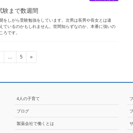
試験まで数週間
開をしがら受験勉強をしています。次男は長男や長女とは違
えているのかもしれません。世間知らずなのか、本番に強いの
ころです。
固
固
2
…
5
»
定
定
ペ
ペ
ー
ー
ジ
ジ
4人の子育て
ブログ
製薬会社で働くとは