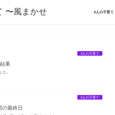
て 〜風まかせ
4人の子育て
4人の子育て
の結果
した。
4人の子育て
習の最終日