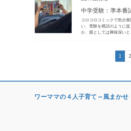
中学受験：準本番
コロコロコミックで気分展
い、受験を模試のように捉
か、親としては興味深いと
投
固
1
稿
定
ペ
の
ー
ペ
ジ
ー
ワーママの４人子育て～風まかせ
ジ
送
り