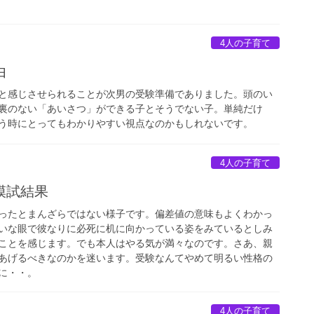
4人の子育て
由
と感じさせられることが次男の受験準備でありました。頭のい
裏のない「あいさつ」ができる子とそうでない子。単純だけ
う時にとってもわかりやすい視点なのかもしれないです。
4人の子育て
模試結果
ったとまんざらではない様子です。偏差値の意味もよくわかっ
いな眼で彼なりに必死に机に向かっている姿をみているとしみ
ことを感じます。でも本人はやる気が満々なのです。さあ、親
あげるべきなのかを迷います。受験なんてやめて明るい性格の
に・・。
4人の子育て