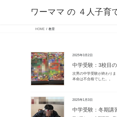
コ
ナ
ン
ビ
ワーママ の ４人子育
テ
ゲ
ン
ー
ツ
シ
HOME
教育
へ
ョ
ス
ン
キ
に
ッ
移
2025年3月2日
プ
動
中学受験：3校目
次男の中学受験が終わりま
本命は不合格でした。。
2025年1月3日
中学受験：冬期講