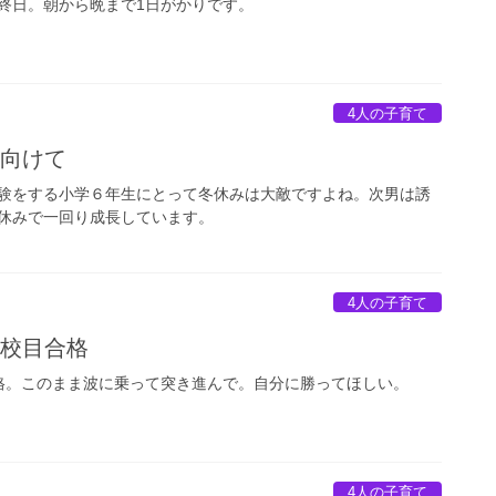
終日。朝から晩まで1日がかりです。
4人の子育て
に向けて
験をする小学６年生にとって冬休みは大敵ですよね。次男は誘
休みで一回り成長しています。
4人の子育て
2校目合格
格。このまま波に乗って突き進んで。自分に勝ってほしい。
4人の子育て