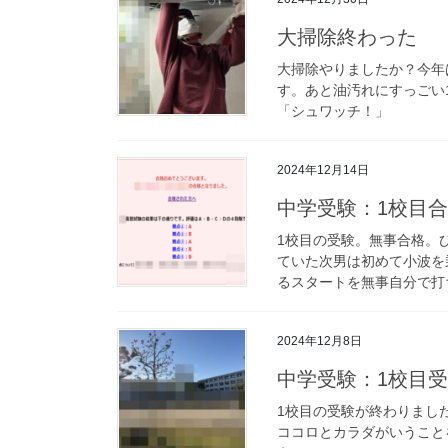
大掃除終わった
大掃除やりましたか？今年
す。あと油汚れにすっごい
「シュワッチ！」
2024年12月14日
中学受験：1校目
1校目の受験。無事合格。
ていた次男は初めて小波を
るスタートを無事自分で打
2024年12月8日
中学受験：1校目
1校目の受験が終わりまし
ココロとカラダがいうこと