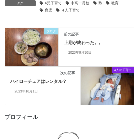
4児子育て
中高一貫校
塾
教育
タグ
育児
４人子育て
ブログ
前の記事
上期が終わった。。
2023年9月30日
4人の子育て
次の記事
ハイローチェアはレンタル？
2023年10月1日
プロフィール