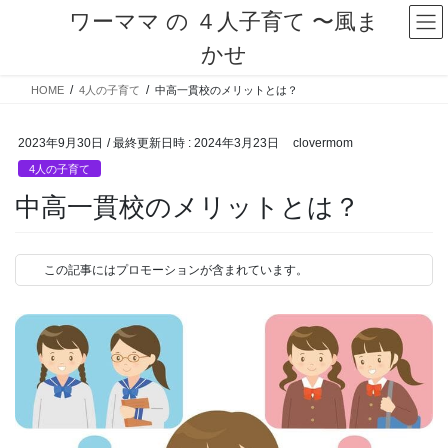
コ
ナ
ワーママ の ４人子育て 〜風ま
ン
ビ
かせ
テ
ゲ
ン
ー
HOME
4人の子育て
中高一貫校のメリットとは？
ツ
シ
へ
ョ
ス
ン
2023年9月30日
/ 最終更新日時 :
2024年3月23日
clovermom
キ
に
4人の子育て
ッ
移
プ
動
中高一貫校のメリットとは？
この記事にはプロモーションが含まれています。