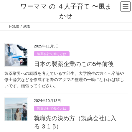
コ
ナ
ワーママ の ４人子育て 〜風ま
ン
ビ
かせ
テ
ゲ
ン
ー
HOME
就職
ツ
シ
へ
ョ
ス
ン
キ
に
2025年11月5日
ッ
移
製薬会社で働くとは
プ
動
日本の製薬企業のこの5年前後
製薬業界への就職を考えている学部生、大学院生の方々へ卒論や
修士論文などを作成する際のアタマの整理の一助になれれば嬉し
いです。頑張ってください。
2024年10月13日
製薬会社で働くとは
就職先の決め方（製薬会社に入
る-3-1-β）